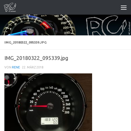
Zum Inhalt springen
IMG_20180322_095339.JPG
IMG_20180322_095339.jpg
VON
RENE
·
22. MÄRZ 2018