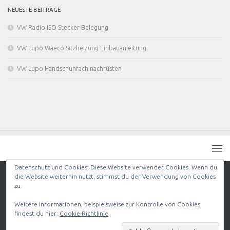
NEUESTE BEITRÄGE
VW Radio ISO-Stecker Belegung
VW Lupo Waeco Sitzheizung Einbauanleitung
VW Lupo Handschuhfach nachrüsten
Datenschutz und Cookies: Diese Website verwendet Cookies. Wenn du
die Website weiterhin nutzt, stimmst du der Verwendung von Cookies
zu.
RC individual © 2026. Alle Rechte vorbehalten.
Präsentiert von
- Entworfen mit dem
Hueman-Theme
Weitere Informationen, beispielsweise zur Kontrolle von Cookies,
findest du hier:
Cookie-Richtlinie