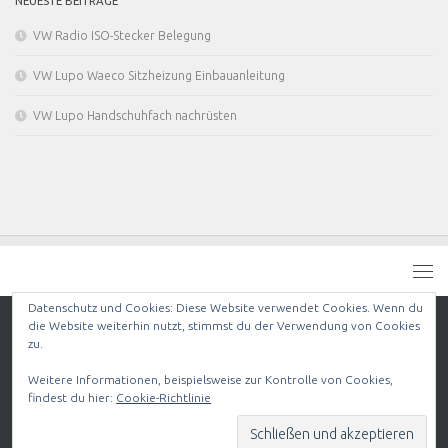
NEUESTE BEITRÄGE
VW Radio ISO-Stecker Belegung
VW Lupo Waeco Sitzheizung Einbauanleitung
VW Lupo Handschuhfach nachrüsten
Datenschutz und Cookies: Diese Website verwendet Cookies. Wenn du
die Website weiterhin nutzt, stimmst du der Verwendung von Cookies
zu.
RC individual © 2026. Alle Rechte vorbehalten.
Präsentiert von
- Entworfen mit dem
Hueman-Theme
Weitere Informationen, beispielsweise zur Kontrolle von Cookies,
findest du hier:
Cookie-Richtlinie