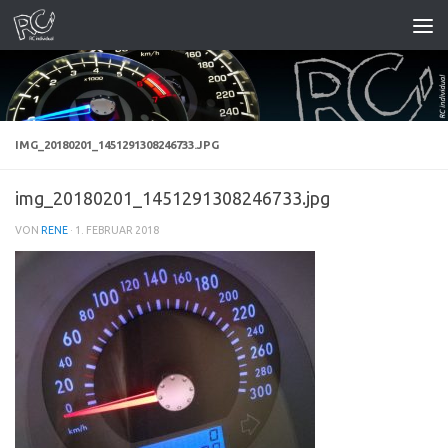
Zum Inhalt springen
IMG_20180201_1451291308246733.JPG
img_20180201_1451291308246733.jpg
VON
RENE
·
1. FEBRUAR 2018