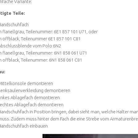
infache Variante:
tigte Teile:
Handschuhfach
in flanellgrau, Teilenummer: 6E1 857 101 U71, oder
in offblack, Teilenummer 6E1 857 101 C81
Abschlussblende vom Polo 6N2
in flanellgrau, Teilenummer: 6N1 858 061 U71
in offblack, Teilenummer: 6N1 858 061 C81
au:
Mittelkonsole demontieren
Lenksäulenverkleidung demontieren
linkes Ablagefach demontieren
rechtes Ablagefach demontieren
Handschuhfach in Position bringen, dabei sieht man, welche Halter ma
muss. Zudem muss hinter dem Fach die eine Strebe vom Armaturenbre
Handschuhfach einbauen