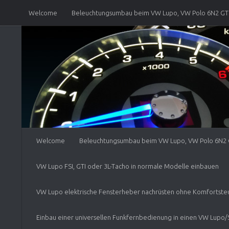
Welcome
Beleuchtungsumbau beim VW Lupo, VW Polo 6N2 GTI
Skip to content
VW Lupo FSI, GTI oder 3L-Tacho in normale Modelle einbauen
V
VW Lupo elektrische Fensterheber nachrüsten ohne Komfortsteue
Einbau einer universellen Funkfernbedienung in einen VW Lupo/Se
Seat Arosa 6HS Rückleuchten am VW Lupo verbauen
Tempomat 
VW Lupo/Polo 6N2 Handschuhfach-Schloss Anpassung auf den eigen
Welcome
Beleuchtungsumbau beim VW Lupo, VW Polo 6N2 G
VW Lupo FSI, GTI oder 3L-Tacho in normale Modelle einbauen
VW Lupo elektrische Fensterheber nachrüsten ohne Komfortste
Einbau einer universellen Funkfernbedienung in einen VW Lupo/