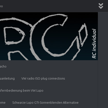
ho
nleitung
VW radio ISO plug connections
fernbedienung beim VW Lupo
me
Schwarze Lupo GTI-Sonnenblenden Alternative
itting on Lupo 6X
Tacho
uanleitung
VW radio ISO plug connections
unkfernbedienung beim VW Lupo
amme
Schwarze Lupo GTI-Sonnenblenden Alternative