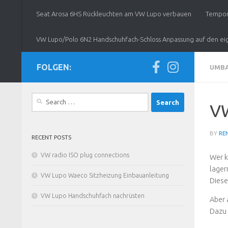
Seat Arosa 6HS Rückleuchten am VW Lupo verbauen
Tempom
VW Lupo/Polo 6N2 Handschuhfach-Schloss Anpassung auf den eig
FOLGEN:
UMBA
Search
VW
for:
BY
RE
RECENT POSTS
VW radio ISO plug connections
Wer k
lager
VW Lupo Waeco Sitzheizung Einbauanleitung
Diese
VW Lupo Handschuhfach nachrüsten
Aber 
Dazu 