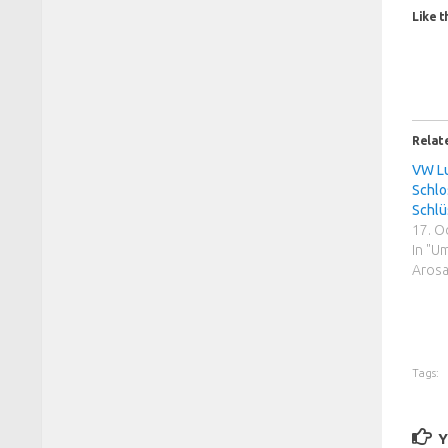
Like th
Relat
VW Lu
Schlo
Schlü
17. O
In "U
Arosa
Tags:
Y