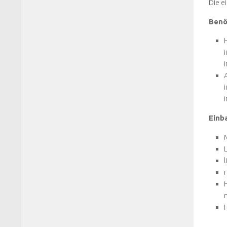
Die e
Benö
Einb