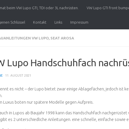
at beim VW Lupo GTI, TDI oder 3L nachrüsten.
VW Lupo GTI front bumpe
enen Schlüssel
Kontakt
Links
Impressum
UANLEITUNGEN VW LUPO, SEAT AROSA
 Lupo Handschuhfach nachrü
NE
·
11. AUGUST 2021
ennt es nicht – der Lupo bietet zwar einige Ablagefächen, jedoch ist k
n.
n Luxus boten nur spätere Modelle gegen Aufpreis.
auch in Lupos ab Baujahr 1998 kann das Handschuhfach nachgerüstet
gibt es 2 unterschiedliche Anleitungen. eine schnelle, einfache sowie 