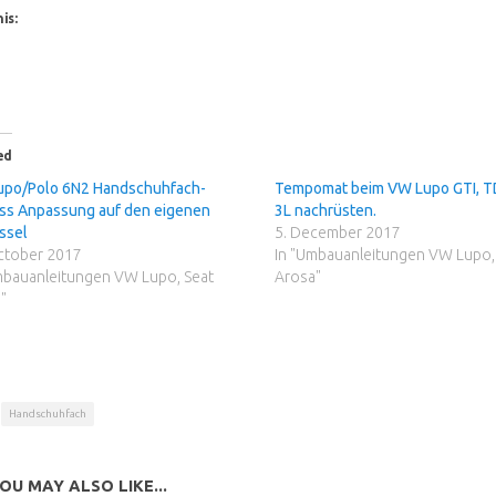
is:
ed
po/Polo 6N2 Handschuhfach-
Tempomat beim VW Lupo GTI, T
ss Anpassung auf den eigenen
3L nachrüsten.
ssel
5. December 2017
ctober 2017
In "Umbauanleitungen VW Lupo,
mbauanleitungen VW Lupo, Seat
Arosa"
"
Handschuhfach
OU MAY ALSO LIKE...