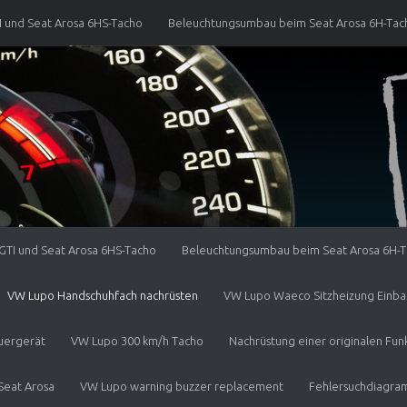
 und Seat Arosa 6HS-Tacho
Beleuchtungsumbau beim Seat Arosa 6H-Tac
W Lupo Handschuhfach nachrüsten
VW Lupo Waeco Sitzheizung Einbaua
rgerät
VW Lupo 300 km/h Tacho
Nachrüstung einer originalen Funk
at Arosa
VW Lupo warning buzzer replacement
Fehlersuchdiagram
beim VW Lupo GTI, TDI oder 3L nachrüsten.
VW Lupo GTI front bumper f
en Schlüssel
TI und Seat Arosa 6HS-Tacho
Kontakt
Links
Beleuchtungsumbau beim Seat Arosa 6H-
Impressum
VW Lupo Handschuhfach nachrüsten
VW Lupo Waeco Sitzheizung Einba
uergerät
VW Lupo 300 km/h Tacho
Nachrüstung einer originalen F
Seat Arosa
VW Lupo warning buzzer replacement
Fehlersuchdiagr