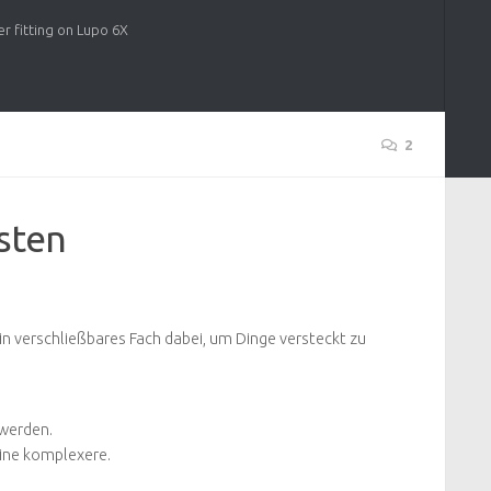
r fitting on Lupo 6X
2
sten
ein verschließbares Fach dabei, um Dinge versteckt zu
 werden.
eine komplexere.